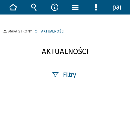
panel
Strona
Wyszukiwarka
Narzędzia
Menu
Menu
główna
główne
szczegółowe
MAPA STRONY
AKTUALNOŚCI
AKTUALNOŚCI
Filtry
Szukana fraza
Data publikacji
—