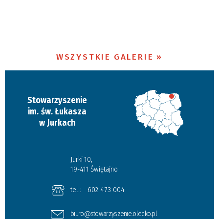
WSZYSTKIE GALERIE
Stowarzyszenie
im. św. Łukasza
w Jurkach
Jurki 10,
19-411 Świętajno
tel.:
602 473 004
biuro@stowarzyszenie.olecko.pl